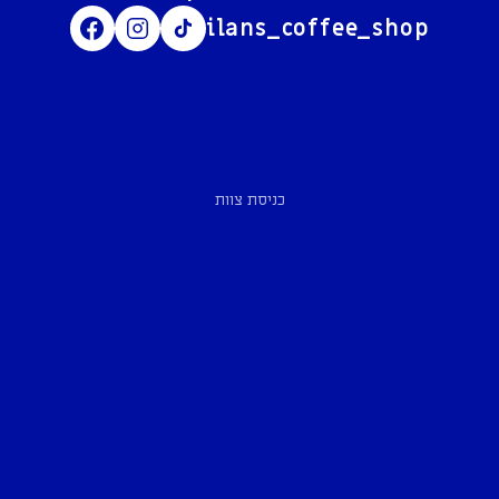
ilans_coffee_shop
כניסת צוות