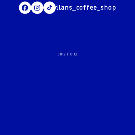
ilans_coffee_shop
כניסת צוות