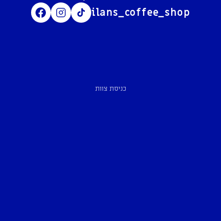
ilans_coffee_shop
כניסת צוות