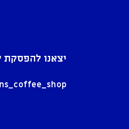
יצאנו להפסקת ק
ל
ans_coffee_shop