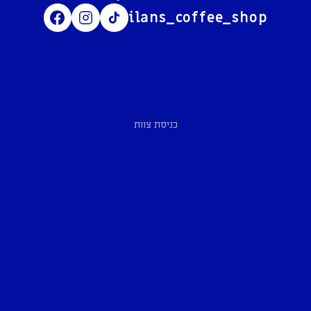
ilans_coffee_shop
כניסת צוות