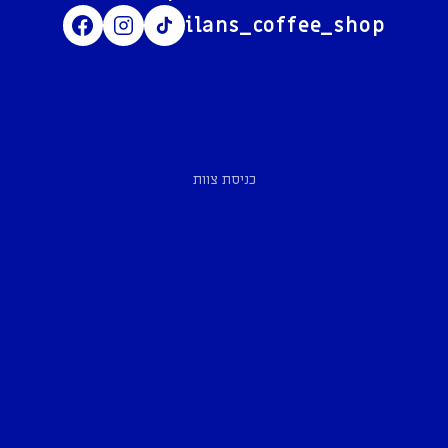
ilans_coffee_shop
כניסת צוות