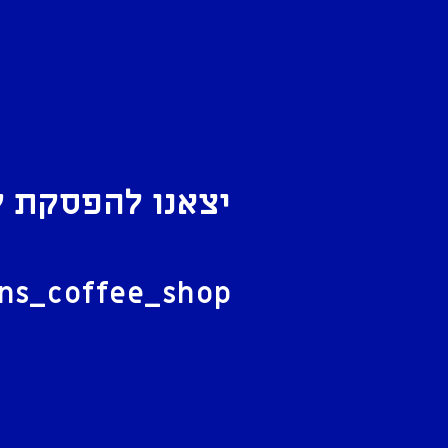
יצאנו להפסקת ק
ל
ans_coffee_shop