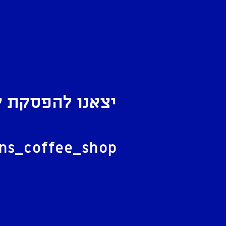
יצאנו להפסקת ק
ל
ans_coffee_shop