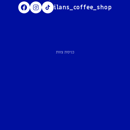
ilans_coffee_shop
כניסת צוות