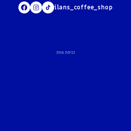
ilans_coffee_shop
כניסת צוות