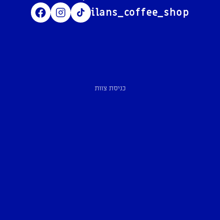
ilans_coffee_shop
כניסת צוות