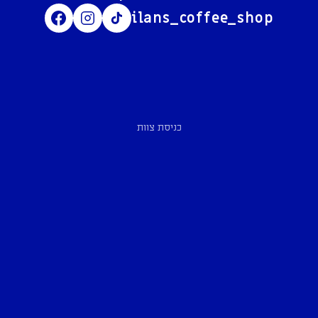
ilans_coffee_shop
כניסת צוות