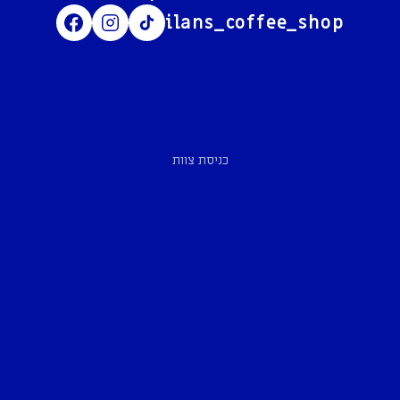
ilans_coffee_shop
כניסת צוות