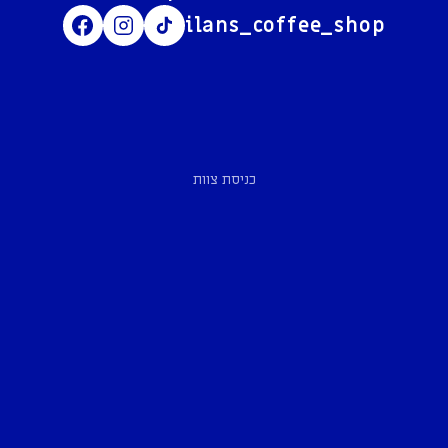
ilans_coffee_shop
כניסת צוות