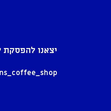
יצאנו להפסקת ק
ל
ans_coffee_shop