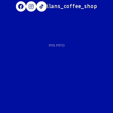
ilans_coffee_shop
כניסת צוות