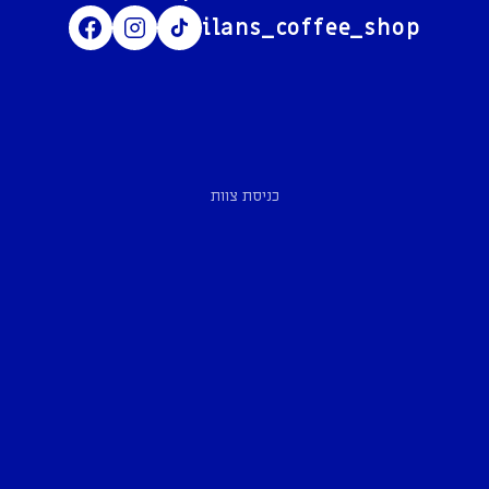
ilans_coffee_shop
כניסת צוות