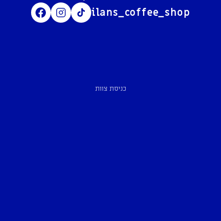
ilans_coffee_shop
כניסת צוות