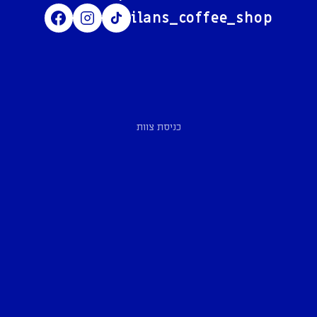
ilans_coffee_shop
כניסת צוות