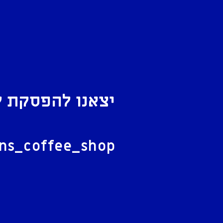
יצאנו להפסקת ק
ל
ans_coffee_shop