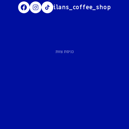
ilans_coffee_shop
כניסת צוות