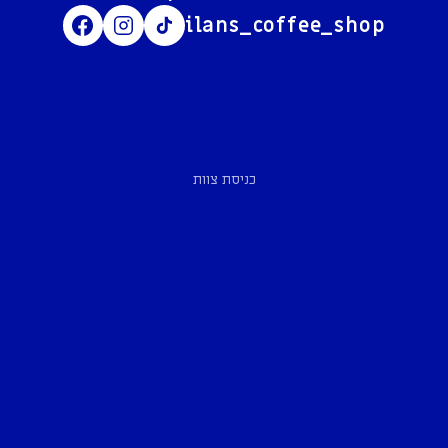
ilans_coffee_shop
כניסת צוות