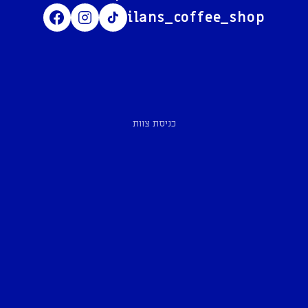
ilans_coffee_shop
כניסת צוות