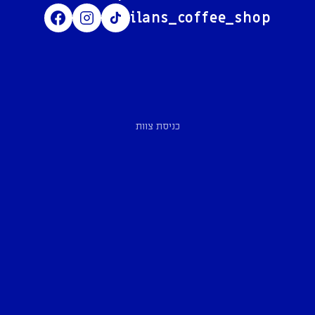
ilans_coffee_shop
כניסת צוות