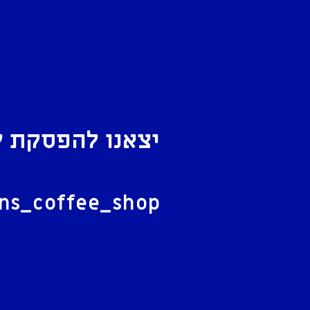
יצאנו להפסקת ק
ל
ans_coffee_shop