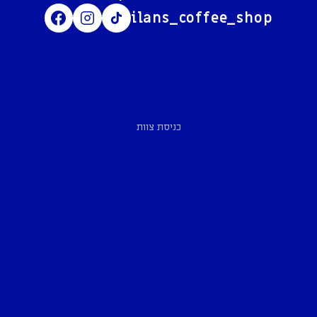
ilans_coffee_shop
כניסת צוות