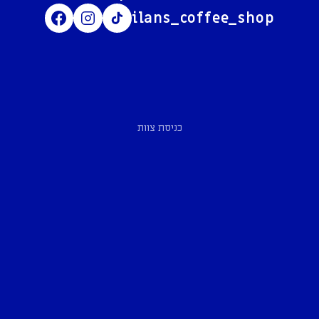
ilans_coffee_shop
כניסת צוות