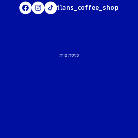
ilans_coffee_shop
כניסת צוות