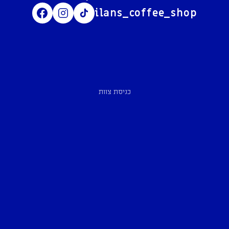
ilans_coffee_shop
כניסת צוות