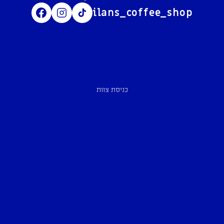
ilans_coffee_shop
כניסת צוות