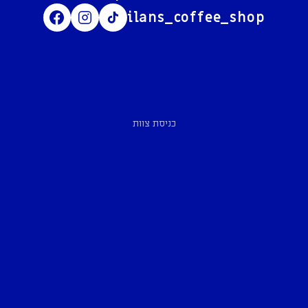
ilans_coffee_shop
כניסת צוות