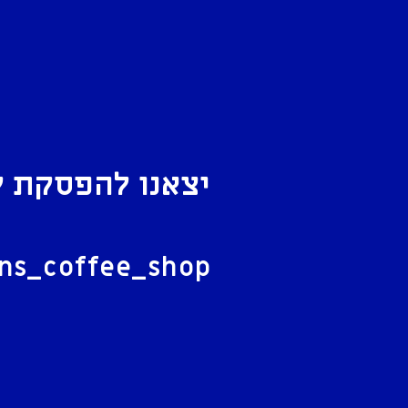
יצאנו להפסקת ק
ל
ans_coffee_shop