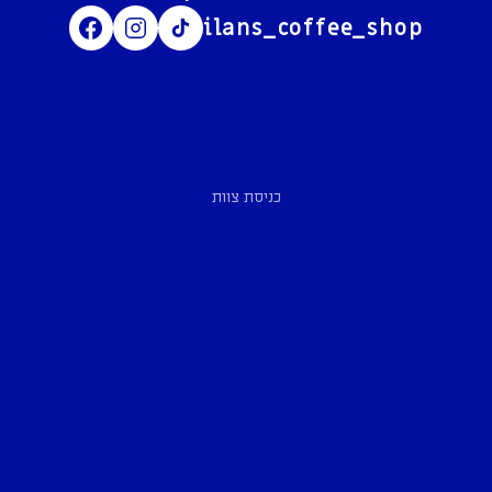
ilans_coffee_shop
כניסת צוות