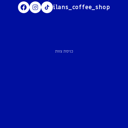
ilans_coffee_shop
כניסת צוות