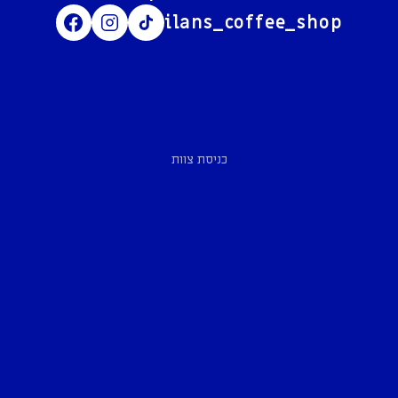
ilans_coffee_shop
כניסת צוות