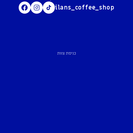
ilans_coffee_shop
כניסת צוות