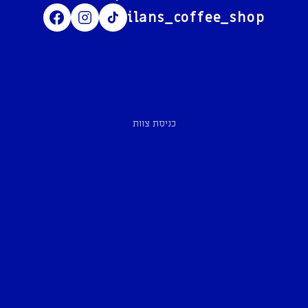
ilans_coffee_shop
כניסת צוות