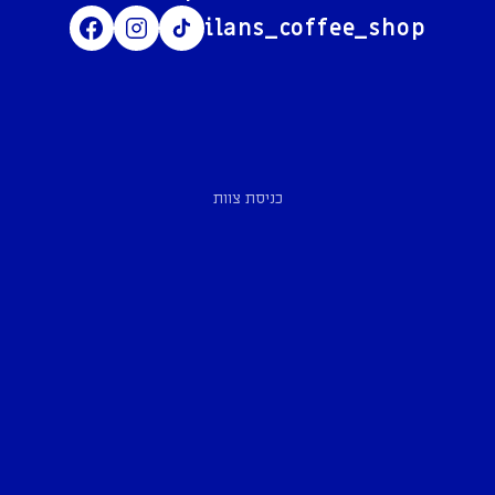
ilans_coffee_shop
כניסת צוות