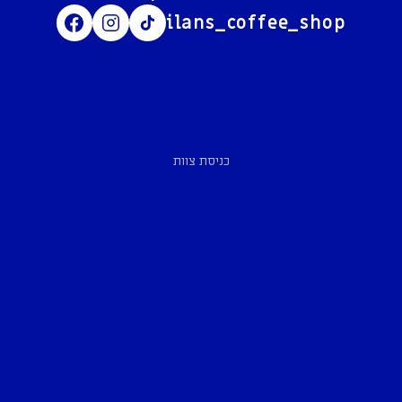
ilans_coffee_shop
כניסת צוות