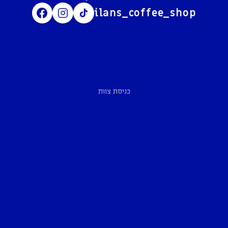
ilans_coffee_shop
כניסת צוות