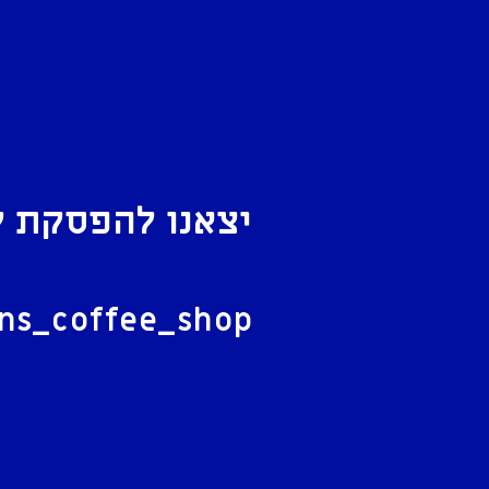
יצאנו להפסקת ק
ל
ans_coffee_shop