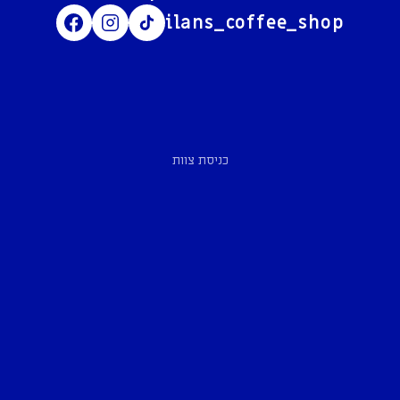
ilans_coffee_shop
כניסת צוות