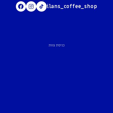
ilans_coffee_shop
כניסת צוות