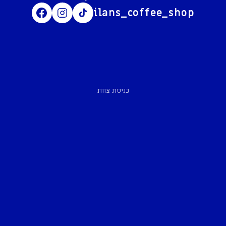
ilans_coffee_shop
כניסת צוות