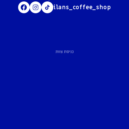
ilans_coffee_shop
כניסת צוות