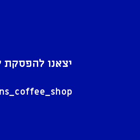
יצאנו להפסקת ק
ל
ans_coffee_shop