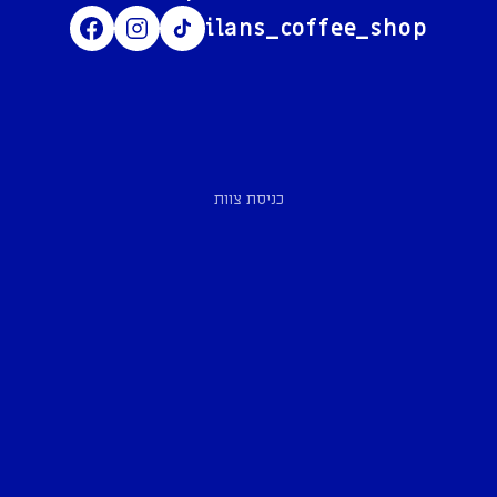
ilans_coffee_shop
כניסת צוות