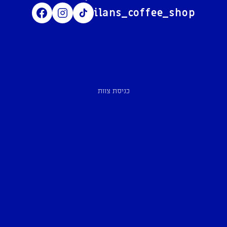
ilans_coffee_shop
כניסת צוות