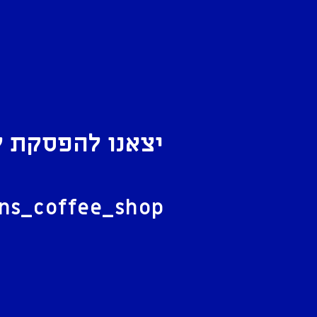
יצאנו להפסקת ק
ל
ans_coffee_shop