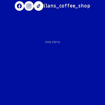
ilans_coffee_shop
כניסת צוות